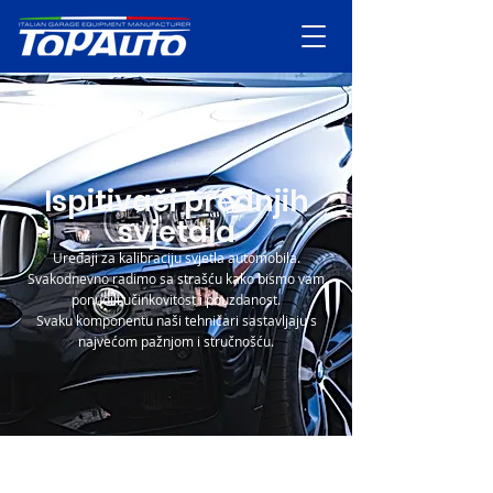
Ispitivači prednjih
svjetala
Uređaji za kalibraciju svjetla automobila.
Svakodnevno radimo sa strašću kako bismo vam
ponudili učinkovitost i pouzdanost.
Svaku komponentu naši tehničari sastavljaju s
najvećom pažnjom i stručnošću.