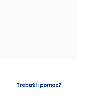
Trebaš li pomoć?
Pružanje podrške i pomoći našim
kupcima, brzo i sveobuhvatno,
dužnost je za nas. Naši tehničari