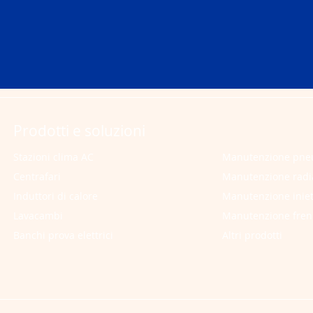
Prodotti e soluzioni
Stazioni clima AC
Manutenzione pne
Centrafari
Manutenzione radi
Induttori di calore
Manutenzione iniet
Lavacambi
Manutenzione fren
Banchi prova elettrici
Altri prodotti