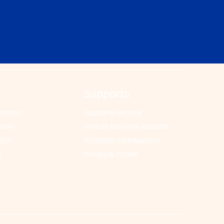
Supporto
umatici
Supporto tecnico
atori
Schede tecniche prodotti
tori
Richiesta informazioni
i
Privacy & Cookie