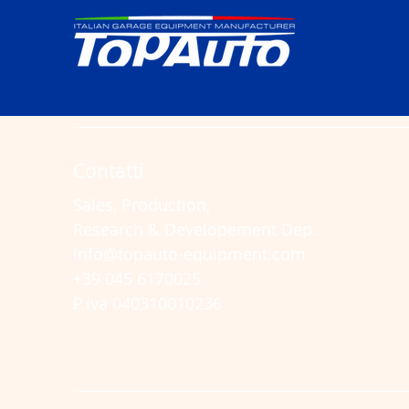
Contatti
Sales, Production,
Research & Developement Dep.
info@topauto-equipment.com
+39 045 6170025
P.iva 040310010236