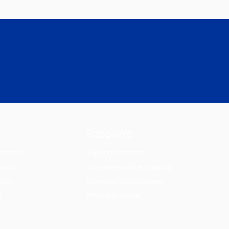
Supporto
umatici
Supporto tecnico
atori
Schede tecniche prodotti
tori
Richiesta informazioni
i
Privacy & Cookie