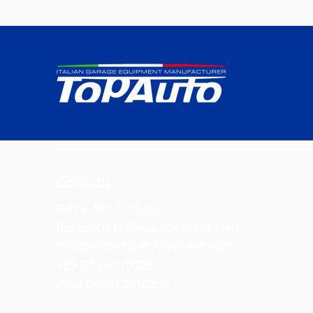
Contatti
Sales, Production,
Research & Developement Dep.
info@topauto-equipment.com
+39 045 6170025
P.iva 040310010236