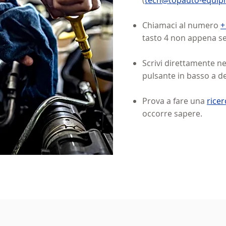
(
tech@topauto-equi
Chiamaci al numero
+
tasto 4 non appena sen
Scrivi direttamente n
pulsante in basso a de
Prova a fare una
ricer
occorre sapere.