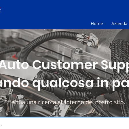
Home
Azienda
Auto Customer Supp
ando qualcosa in pa
Effettua una ricerca all'interno del nostro sito.