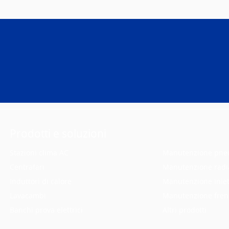
Prodotti e soluzioni
Stazioni clima AC
Manutenzione pne
Centrafari
Manutenzione radi
Induttori di calore
Manutenzione iniet
Lavacambi
Manutenzione fren
Banchi prova elettrici
Altri prodotti