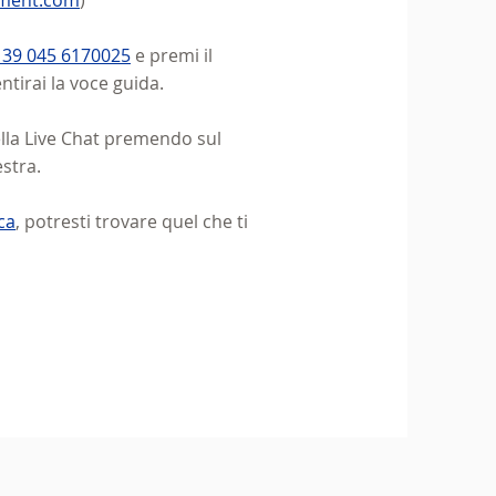
pment.com
)
 39 045 6170025
e premi il
tirai la voce guida.
ella Live Chat premendo sul
stra.
ca
, potresti trovare quel che ti