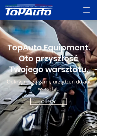
TopAuto Equipment.
Oto przyszłość
Twojego warsztatu.
Odkryj naszą gamę urządzeń do aut
warsztat.
Odkryć