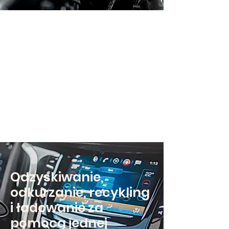
Odzyskiwanie,
odkurzanie, recykling
i ładowanie za
pomocą jednej