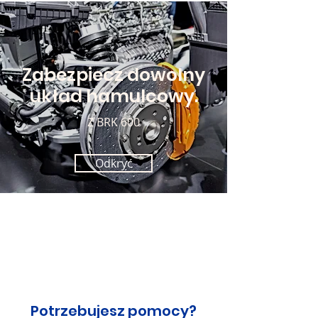
Zabezpiecz dowolny
układ hamulcowy.
Z BRK 600
Odkryć
Potrzebujesz pomocy?