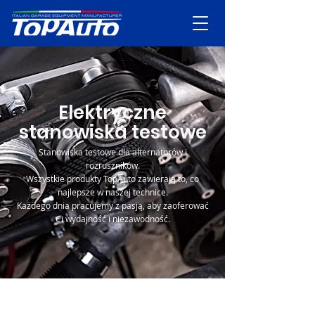
Elektryczne
stanowiska testowe
Stanowiska testowe dla alternatorów i
rozruszników.
Wszystkie produkty TopAuto zawierają to, co
najlepsze w naszej technice.
Każdego dnia pracujemy z pasją, aby zaoferować
Ci wydajność i niezawodność.