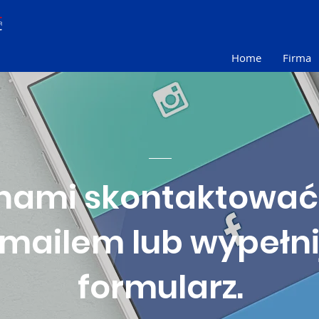
Home
Firma
z nami skontaktować
mailem lub wypełni
formularz.