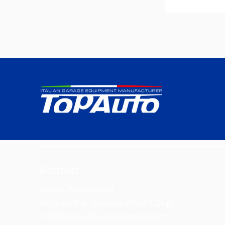
Kontakt
Sales, Production,
Research & Developement Dep.
info@topauto-equipment.com