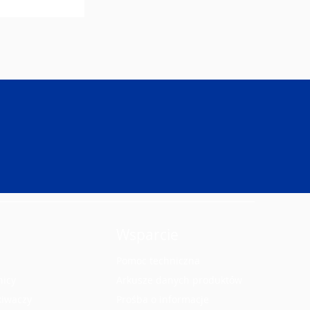
Wsparcie
Pomoc techniczna
nicy
Arkusze danych produktów
kiwaczy
Prośba o informacje