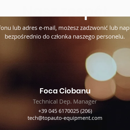
Nasz zespół
fonu lub adres e-mail, możesz zadzwonić lub na
bezpośrednio do członka naszego personelu.
Foca Ciobanu
Technical Dep. Manager
+39 045 6170025
(206)
tech@topauto-equipment.com