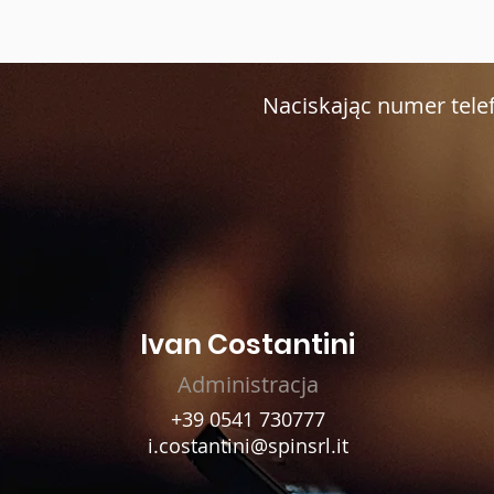
Naciskając numer tele
Ivan Costantini
Administracja
+39 0541 730777
i.costantini@spinsrl.it