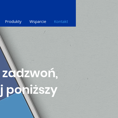
Produkty
Wsparcie
Kontakt
 zadzwoń,
j poniższy