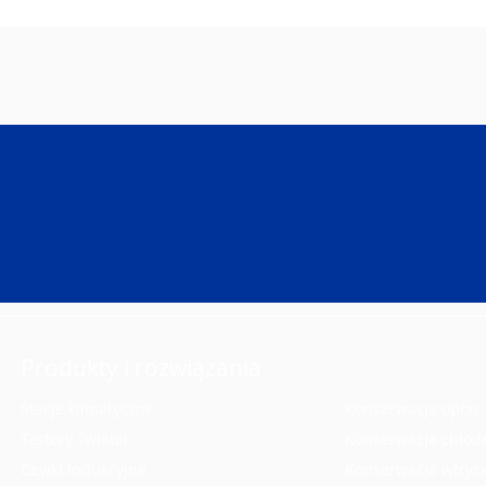
Produkty i rozwiązania
Stacje klimatyczne
Konserwacja opon
Testery świateł
Konserwacja chłod
Cewki indukcyjne
Konserwacja wtrys