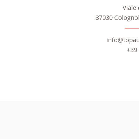
Viale
37030 Colognola
info@topa
+39