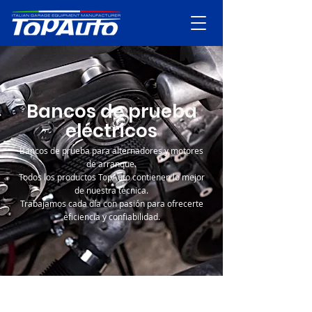
Bancos de prueba
eléctricos
Bancos de prueba para alternadores y motores
de arranque.
Todos los productos TopAuto contienen lo mejor
de nuestra técnica.
Trabajamos cada día con pasión para ofrecerte
eficiencia y confiabilidad.