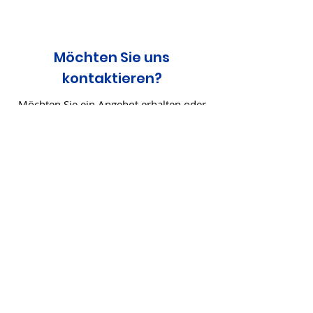
Möchten Sie uns
kontaktieren?
Möchten Sie ein Angebot erhalten oder
möchten Sie den autorisierten TopAuto-
Händler in Ihrer Nähe kennen? Gerne
geben wir Ihnen die gewünschten
Informationen. Unser Know-how in der
Garagenausstattung kann die Qualität
Ihrer Arbeit verbessern.
Kontakte