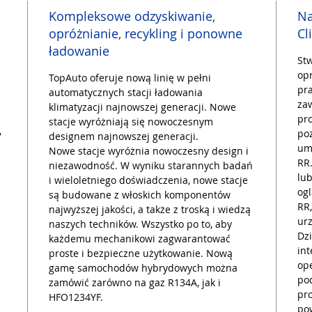
Kompleksowe odzyskiwanie,
Na
opróżnianie, recykling i ponowne
Cl
ładowanie
Stw
op
TopAuto oferuje nową linię w pełni
pr
automatycznych stacji ładowania
za
klimatyzacji najnowszej generacji. Nowe
pro
stacje wyróżniają się nowoczesnym
,
poz
designem najnowszej generacji.
umo
Nowe stacje wyróżnia nowoczesny design i
RR
niezawodność. W wyniku starannych badań
lu
i wieloletniego doświadczenia, nowe stacje
ogl
są budowane z włoskich komponentów
RR
najwyższej jakości, a także z troską i wiedzą
ur
naszych techników. Wszystko po to, aby
Dzi
każdemu mechanikowi zagwarantować
int
proste i bezpieczne użytkowanie. Nową
ope
gamę samochodów hybrydowych można
po
zamówić zarówno na gaz R134A, jak i
pr
HFO1234YF.
po