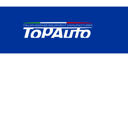
Kontakt
Sales, Production,
Research & Developement Dep.
info@topauto-equipment.com
+39 045 6170025
VAT 040310010236