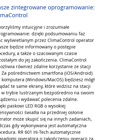
sze zintegrowane oprogramowanie:
imaControl
orzyliśmy intuicyjne i zrozumiałe
rogramowanie: dzięki podsumowaniu faz
ac wyświetlanym przez ClimaControl operator
wsze będzie informowany o postępie
cedury, a także o szacowanym czasie
ostałym do jej zakończenia. ClimaControl
żliwia również zdalne korzystanie ze stacji
. Za pośrednictwem smartfona (iOS/Android)
b komputera (Windows/MacOS) będziesz mógł
ądać te same ekrany, które widzisz na stacji
, w trybie lustrzanym bezpośrednio na swoim
ządzeniu i wydawać polecenia zdalne.
ęki paskowi LED RGB o wysokiej
ensywności światła na przedniej osłonie
rator może skupić się na innych zadaniach,
dczas gdy wykonywana jest automatyczna
ocedura. RR 601 Hi-Tech automatycznie
wiadomi operatora o zakończeniu operacji za