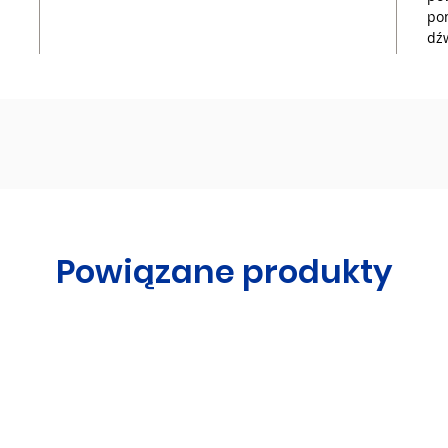
po
dź
Powiązane produkty